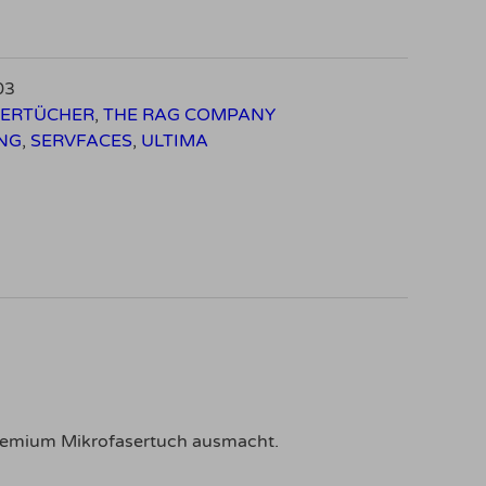
03
SERTÜCHER
,
THE RAG COMPANY
NG
,
SERVFACES
,
ULTIMA
 Premium Mikrofasertuch ausmacht.