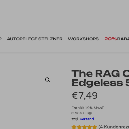
20%
P
AUTOPFLEGE STELZNER
WORKSHOPS
RAB
The RAG 
Edgeless
€
7,49
Enthält 19% MwsT.
(
€
74,90
/ 1 kg)
zzgl.
Versand
(
4
Kundenreze