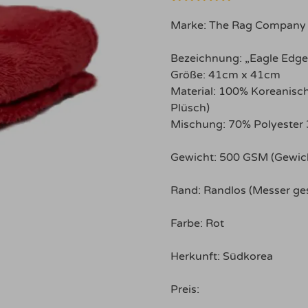
Bewertet mit
4
5.00
von 5,
Marke: The Rag Company
basierend
auf
Kundenbewertungen
Bezeichnung: „Eagle Edge
Größe: 41cm x 41cm
Material: 100% Koreanisch 
Plüsch)
Mischung: 70% Polyester
Gewicht: 500 GSM (Gewic
Rand: Randlos (Messer ge
Farbe: Rot
Herkunft: Südkorea
Preis: