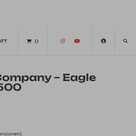
ATT
0
Company – Eagle
 500
nsionen)