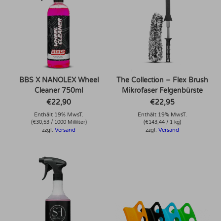
BBS X NANOLEX Wheel
The Collection – Flex Brush
Cleaner 750ml
Mikrofaser Felgenbürste
€
22,90
€
22,95
Enthält 19% MwsT.
Enthält 19% MwsT.
(
€
30,53
/ 1000 Milliliter)
(
€
143,44
/ 1 kg)
zzgl.
Versand
zzgl.
Versand
Dieses Produkt weist mehrere Varianten auf. Die Optionen können auf der Produktseite gewählt werden