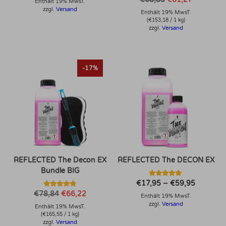
Enthält 19% MwsT.
5.00
Preis
Preis
zzgl.
Versand
von 5
Enthält 19% MwsT.
war:
ist:
€68,85
€61,27.
(
€
153,18
/ 1 kg)
zzgl.
Versand
Dieses Produkt weist mehrere Varianten auf. Die Optionen können auf der Produktseite gewählt werden
-17%
REFLECTED The Decon EX
REFLECTED The DECON EX
Bundle BIG
Bewertet mit
Preisspa
€
17,95
–
€
59,95
5.00
€17,95
Bewertet mit
Ursprünglicher
Aktueller
€
78,84
€
66,22
von 5
Enthält 19% MwsT.
bis
5.00
Preis
Preis
€59,95
von 5
zzgl.
Versand
Enthält 19% MwsT.
war:
ist:
€78,84
€66,22.
(
€
165,55
/ 1 kg)
zzgl.
Versand