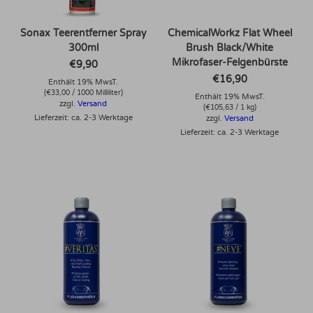
Sonax Teerentferner Spray
ChemicalWorkz Flat Wheel
300ml
Brush Black/White
Mikrofaser-Felgenbürste
€
9,90
€
16,90
Enthält 19% MwsT.
(
€
33,00
/ 1000 Milliliter)
Enthält 19% MwsT.
zzgl.
Versand
(
€
105,63
/ 1 kg)
Lieferzeit: ca. 2-3 Werktage
zzgl.
Versand
Lieferzeit: ca. 2-3 Werktage