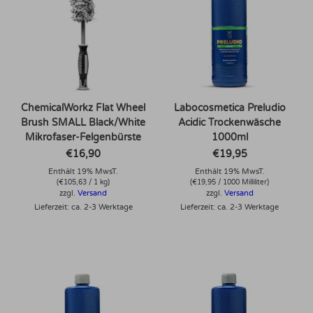
ChemicalWorkz Flat Wheel
Labocosmetica Preludio
Brush SMALL Black/White
Acidic Trockenwäsche
Mikrofaser-Felgenbürste
1000ml
€
16,90
€
19,95
Enthält 19% MwsT.
Enthält 19% MwsT.
(
€
105,63
/ 1 kg)
(
€
19,95
/ 1000 Milliliter)
zzgl.
Versand
zzgl.
Versand
Lieferzeit: ca. 2-3 Werktage
Lieferzeit: ca. 2-3 Werktage