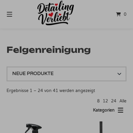
Springe
zum
0
Inhalt
Felgenreinigung
Nach
Ergebnisse 1 – 24 von 41 werden angezeigt
Aktualität
8
12
24
Alle
sortiert
Kategorien