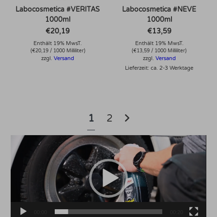
Labocosmetica #VERITAS
Labocosmetica #NEVE
1000ml
1000ml
€
20,19
€
13,59
Enthält 19% MwsT.
Enthält 19% MwsT.
(
€
20,19
/ 1000 Milliliter)
(
€
13,59
/ 1000 Milliliter)
zzgl.
Versand
zzgl.
Versand
Lieferzeit: ca. 2-3 Werktage
1
2
Video-
Player
00:00
00:20