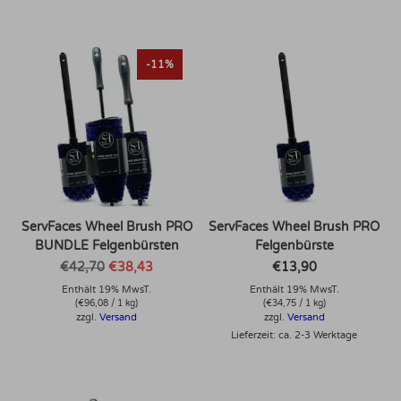
-11%
ServFaces Wheel Brush PRO
ServFaces Wheel Brush PRO
BUNDLE Felgenbürsten
Felgenbürste
Ursprünglicher
Aktueller
€
42,70
€
38,43
€
13,90
Preis
Preis
Enthält 19% MwsT.
war:
ist:
Enthält 19% MwsT.
€42,70
€38,43.
(
€
96,08
/ 1 kg)
(
€
34,75
/ 1 kg)
zzgl.
Versand
zzgl.
Versand
Lieferzeit: ca. 2-3 Werktage