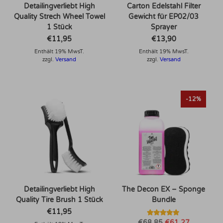
Detailingverliebt High
Carton Edelstahl Filter
Quality Strech Wheel Towel
Gewicht für EP02/03
1 Stück
Sprayer
€
11,95
€
13,90
Enthält 19% MwsT.
Enthält 19% MwsT.
zzgl.
Versand
zzgl.
Versand
-12%
Detailingverliebt High
The Decon EX – Sponge
Quality Tire Brush 1 Stück
Bundle
€
11,95
Bewertet mit
Ursprünglicher
Aktueller
€
68,85
€
61,27