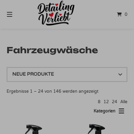
Springe
zum
0
Inhalt
Fahrzeugwäsche
Nach
Ergebnisse 1 – 24 von 146 werden angezeigt
Aktualität
8
12
24
Alle
sortiert
Kategorien