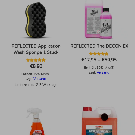
REFLECTED Application
REFLECTED The DECON EX
Wash Sponge 1 Stück
Bewertet mit
Preisspa
€
17,95
–
€
59,95
5.00
€17,95
Bewertet mit
€
8,90
von 5
Enthält 19% MwsT.
bis
5.00
€59,95
von 5
zzgl.
Versand
Enthält 19% MwsT.
zzgl.
Versand
Lieferzeit: ca. 2-3 Werktage