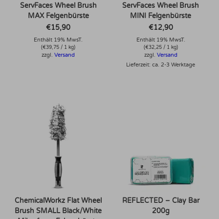
ServFaces Wheel Brush
ServFaces Wheel Brush
MAX Felgenbürste
MINI Felgenbürste
€
15,90
€
12,90
Enthält 19% MwsT.
Enthält 19% MwsT.
(
€
39,75
/ 1 kg)
(
€
32,25
/ 1 kg)
zzgl.
Versand
zzgl.
Versand
Lieferzeit: ca. 2-3 Werktage
ChemicalWorkz Flat Wheel
REFLECTED – Clay Bar
Brush SMALL Black/White
200g