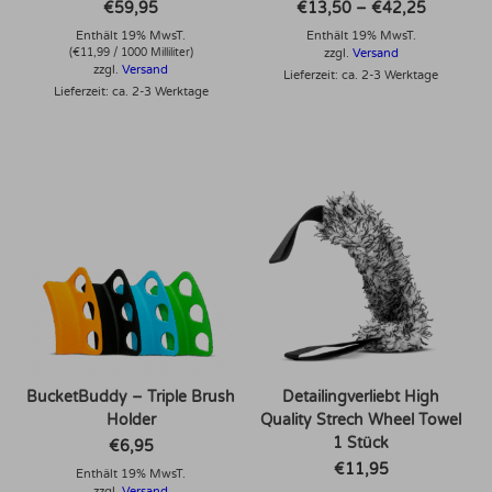
Preisspa
€
59,95
€
13,50
–
€
42,25
€13,50
Enthält 19% MwsT.
Enthält 19% MwsT.
bis
€42,25
(
€
11,99
/ 1000 Milliliter)
zzgl.
Versand
zzgl.
Versand
Lieferzeit: ca. 2-3 Werktage
Lieferzeit: ca. 2-3 Werktage
Dieses Produkt weist mehrere Varianten auf. Die Optionen können auf der Produktseite gewählt werden
BucketBuddy – Triple Brush
Detailingverliebt High
Holder
Quality Strech Wheel Towel
1 Stück
€
6,95
€
11,95
Enthält 19% MwsT.
zzgl.
Versand