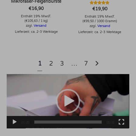
Mikrofaser-Felgenbürste
Bewertet mit
€
16,90
€
19,90
5.00
von 5
Enthält 19% MwsT.
Enthält 19% MwsT.
(
€
105,63
/ 1 kg)
(
€
99,50
/ 1000 Gramm)
zzgl.
Versand
zzgl.
Versand
Lieferzeit: ca. 2-3 Werktage
Lieferzeit: ca. 2-3 Werktage
1
2
3
…
7
Video-
Player
00:00
00:31