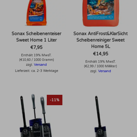
Sonax Scheibenenteiser
Sonax AntiFrost&KlarSicht
Sweet Home 1 Liter
Scheibenreiniger Sweet
Home 5L
€
7,95
€
14,95
Enthält 19% MwsT.
(
€
10,60
/ 1000 Gramm)
Enthält 19% MwsT.
zzgl.
Versand
(
€
2,99
/ 1000 Milliliter)
Lieferzeit: ca. 2-3 Werktage
zzgl.
Versand
-11%