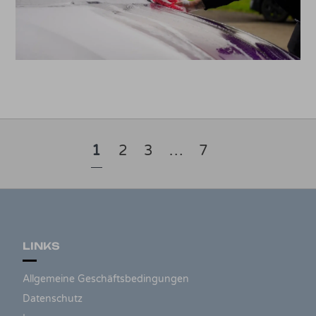
1
2
3
…
7
LINKS
Allgemeine Geschäftsbedingungen
Datenschutz