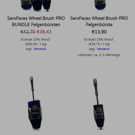
ServFaces Wheel Brush PRO
ServFaces Wheel Brush PRO
BUNDLE Felgenbürsten
Felgenbürste
Ursprünglicher
Aktueller
€
42,70
€
38,43
€
13,90
Preis
Preis
Enthält 19% MwsT.
war:
ist:
Enthält 19% MwsT.
€42,70
€38,43.
(
€
96,08
/ 1 kg)
(
€
34,75
/ 1 kg)
zzgl.
Versand
zzgl.
Versand
Lieferzeit: ca. 2-3 Werktage