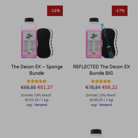
-12%
-17%
The Decon EX – Sponge
REFLECTED The Decon EX
Bundle
Bundle BIG
Bewertet mit
Bewertet mit
Ursprünglicher
Aktueller
Ursprünglicher
Aktueller
€
68,85
€
61,27
€
78,84
€
66,22
5.00
5.00
Preis
Preis
Preis
Preis
von 5
von 5
Enthält 19% MwsT.
war:
ist:
Enthält 19% MwsT.
war:
ist:
€68,85
€61,27.
€78,84
€66,22.
(
€
153,18
/ 1 kg)
(
€
165,55
/ 1 kg)
zzgl.
Versand
zzgl.
Versand
Dieses Produkt weist mehrere Varianten auf. Die Optionen können auf der Produktseite gewählt werden