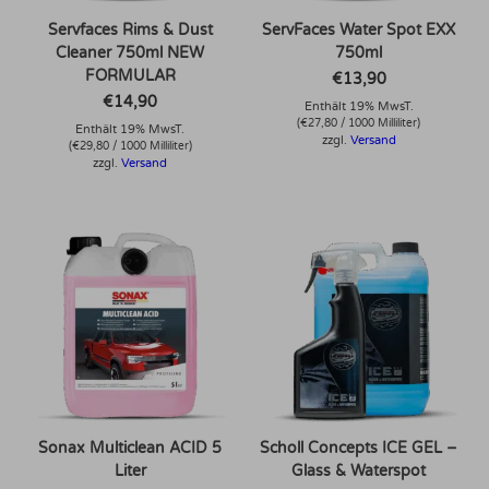
Servfaces Rims & Dust
ServFaces Water Spot EXX
Cleaner 750ml NEW
750ml
FORMULAR
€
13,90
€
14,90
Enthält 19% MwsT.
(
€
27,80
/ 1000 Milliliter)
Enthält 19% MwsT.
zzgl.
Versand
(
€
29,80
/ 1000 Milliliter)
zzgl.
Versand
Dieses Produkt weist mehrere Varianten auf. Die Optionen können auf der Produktseite gewählt werden
Sonax Multiclean ACID 5
Scholl Concepts ICE GEL –
Liter
Glass & Waterspot