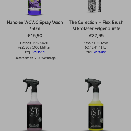
Nanolex WCWC Spray Wash
The Collection – Flex Brush
750ml
Mikrofaser Felgenbürste
€
15,90
€
22,95
Enthält 19% MwsT.
Enthält 19% MwsT.
(
€
21,20
/ 1000 Milliliter)
(
€
143,44
/ 1 kg)
zzgl.
Versand
zzgl.
Versand
Lieferzeit: ca. 2-3 Werktage