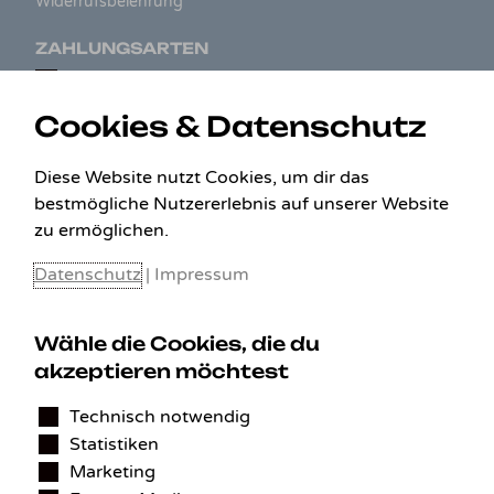
Widerrufsbelehrung
ZAHLUNGSARTEN
Cookies & Datenschutz
Diese Website nutzt Cookies, um dir das
bestmögliche Nutzererlebnis auf unserer Website
zu ermöglichen.
Datenschutz
|
Impressum
Wähle die Cookies, die du
KONTAKT
akzeptieren möchtest
Technisch notwendig
Benedikt Stelzner
Statistiken
Autopflege Stelzner
Kohlgraben 2b
Marketing
97799 Zeitlofs