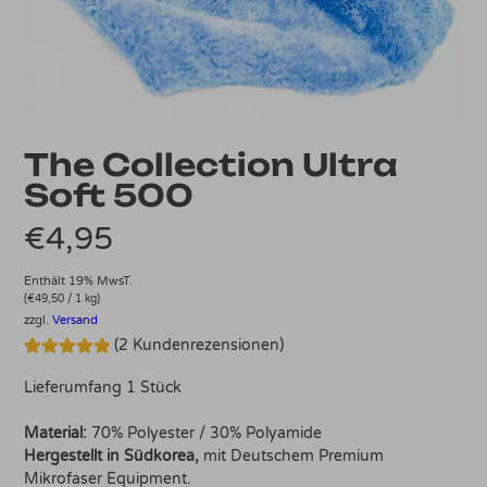
The Collection Ultra
Soft 500
€
4,95
Enthält 19% MwsT.
(
€
49,50
/ 1 kg)
zzgl.
Versand
(
2
Kundenrezensionen)
Bewertet mit
2
5.00
von 5,
Lieferumfang 1 Stück
basierend
auf
Kundenbewertungen
Material:
70% Polyester / 30% Polyamide
Hergestellt in Südkorea,
mit Deutschem Premium
Mikrofaser Equipment.