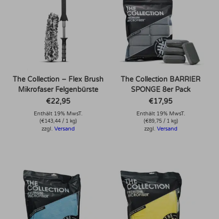
The Collection – Flex Brush
The Collection BARRIER
Mikrofaser Felgenbürste
SPONGE 8er Pack
€
22,95
€
17,95
Enthält 19% MwsT.
Enthält 19% MwsT.
(
€
143,44
/ 1 kg)
(
€
89,75
/ 1 kg)
zzgl.
Versand
zzgl.
Versand