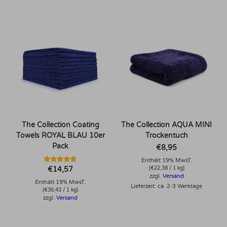
The Collection Coating
The Collection AQUA MINI
Towels ROYAL BLAU 10er
Trockentuch
Pack
€
8,95
Enthält 19% MwsT.
Bewertet mit
€
14,57
(
€
22,38
/ 1 kg)
5.00
zzgl.
Versand
von 5
Enthält 19% MwsT.
Lieferzeit: ca. 2-3 Werktage
(
€
36,43
/ 1 kg)
zzgl.
Versand