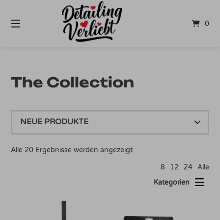
Springe
zum
0
Inhalt
The Collection
Nach
Alle 20 Ergebnisse werden angezeigt
Aktualität
8
12
24
Alle
sortiert
Kategorien