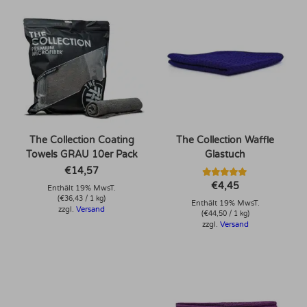
The Collection Coating
The Collection Waffle
Towels GRAU 10er Pack
Glastuch
€
14,57
Bewertet mit
€
4,45
Enthält 19% MwsT.
5.00
(
€
36,43
/ 1 kg)
von 5
Enthält 19% MwsT.
zzgl.
Versand
(
€
44,50
/ 1 kg)
zzgl.
Versand