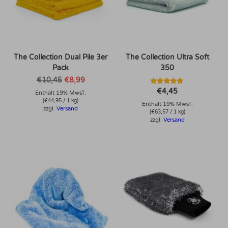
The Collection Dual Pile 3er
The Collection Ultra Soft
Pack
350
Ursprünglicher
Aktueller
€
10,45
€
8,99
Preis
Preis
Bewertet mit
€
4,45
Enthält 19% MwsT.
war:
ist:
5.00
€10,45
€8,99.
(
€
44,95
/ 1 kg)
von 5
Enthält 19% MwsT.
zzgl.
Versand
(
€
63,57
/ 1 kg)
zzgl.
Versand