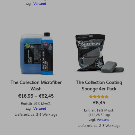
zzgl.
Versand
Dieses Produkt weist mehrere Varianten auf. Die Optionen können auf der Produktseite gewählt werden
The Collection Microfiber
The Collection Coating
Wash
Sponge 4er Pack
Preisspanne:
€
16,95
–
€
62,45
€16,95
Bewertet mit
€
8,45
Enthält 19% MwsT.
bis
5.00
€62,45
zzgl.
Versand
von 5
Enthält 19% MwsT.
Lieferzeit: ca. 2-3 Werktage
(
€
42,25
/ 1 kg)
zzgl.
Versand
Lieferzeit: ca. 2-3 Werktage