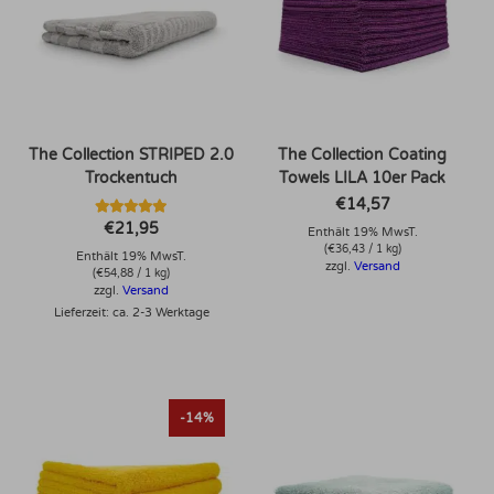
The Collection STRIPED 2.0
The Collection Coating
Trockentuch
Towels LILA 10er Pack
€
14,57
Bewertet mit
€
21,95
Enthält 19% MwsT.
5.00
(
€
36,43
/ 1 kg)
von 5
Enthält 19% MwsT.
zzgl.
Versand
(
€
54,88
/ 1 kg)
zzgl.
Versand
Lieferzeit: ca. 2-3 Werktage
-14%