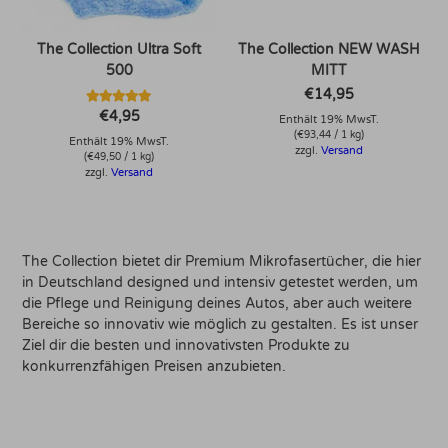
The Collection Ultra Soft
The Collection NEW WASH
500
MITT
€
14,95
Bewertet mit
€
4,95
Enthält 19% MwsT.
5.00
(
€
93,44
/ 1 kg)
von 5
Enthält 19% MwsT.
zzgl.
Versand
(
€
49,50
/ 1 kg)
zzgl.
Versand
The Collection bietet dir Premium Mikrofasertücher, die hier
in Deutschland designed und intensiv getestet werden, um
die Pflege und Reinigung deines Autos, aber auch weitere
Bereiche so innovativ wie möglich zu gestalten. Es ist unser
Ziel dir die besten und innovativsten Produkte zu
konkurrenzfähigen Preisen anzubieten.