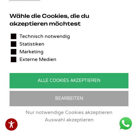
Wähle die Cookies, die du
akzeptieren möchtest
KONTAKT
Technisch notwendig
Statistiken
Benedikt Stelzner
Marketing
Autopflege Stelzner
Externe Medien
Kohlgraben 2b
97799 Zeitlofs
Deutschland
ALLE COOKIES AKZEPTIEREN
Tel.:
09746-9308051
E-Mail:
service@detailingverliebt.de
BEARBEITEN
Nur notwendige Cookies akzeptieren
Auswahl akzeptieren
Vertrag widerrufen