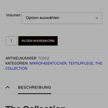
Volumen
The
IN DEN WARENKORB
Collection
Microfiber
Wash
ARTIKELNUMMER:
TC012
Menge
KATEGORIEN:
MIKROFASERTÜCHER
,
TEXTILPFLEGE
,
THE
COLLECTION
BESCHREIBUNG