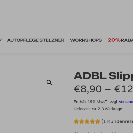
20%
P
AUTOPFLEGE STELZNER
WORKSHOPS
RAB
ADBL Slipp
€
8,90
–
€
12
Enthält 19% MwsT.
zzgl.
Versan
Lieferzeit: ca. 2-3 Werktage
(
1
Kundenreze
Bewertet mit
1