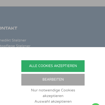
ONTAKT
nedikt Stelzner
topflege Stelzner
hlgraben 2b
799 Zeitlofs
utschland
ALLE COOKIES AKZEPTIEREN
.:
09746-9308051
Mail:
service@detailingverliebt.de
BEARBEITEN
Nur notwendige Cookies
akzeptieren
Auswahl akzeptieren