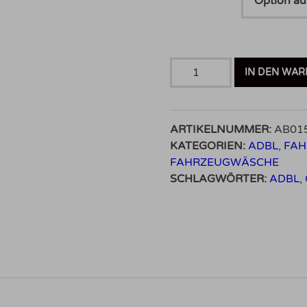
ADBL
IN DEN WA
Slippy
Gleitmittel
Menge
ARTIKELNUMMER:
AB01
KATEGORIEN:
ADBL
,
FAH
FAHRZEUGWÄSCHE
SCHLAGWÖRTER:
ADBL
,