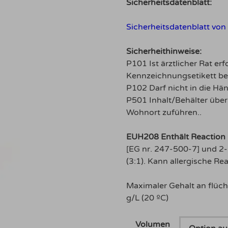
5.00
von 5,
Sicherheitsdatenblatt:
basierend
auf
Kundenbewertung
Sicherheitsdatenblatt von 
Sicherheithinweise:
P101 Ist ärztlicher Rat er
Kennzeichnungsetikett ber
P102 Darf nicht in die Hä
P501 Inhalt/Behälter übe
Wohnort zuführen..
EUH208 Enthält Reaction 
[EG nr. 247-500-7] und 2-
(3:1). Kann allergische Re
Maximaler Gehalt an flüc
g/L (20 ºC)
Volumen