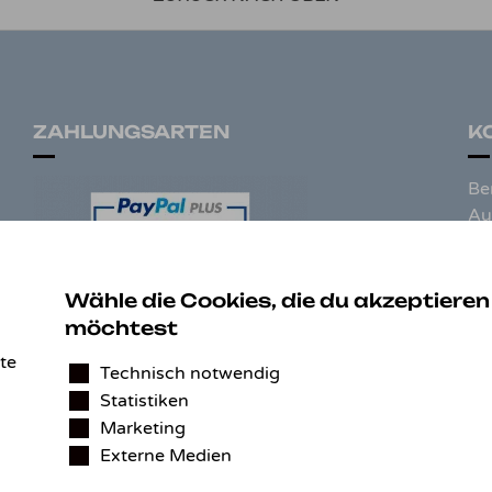
ZAHLUNGSARTEN
K
Be
Au
Ko
97
De
Wähle die Cookies, die du akzeptieren
möchtest
Tel
te
Technisch notwendig
E-
Statistiken
Marketing
Externe Medien