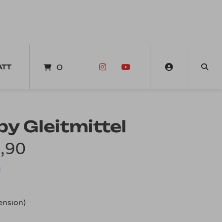
ATT
0
y Gleitmittel
Preisspanne:
,90
€8,90
d
bis
nsion)
€12,90