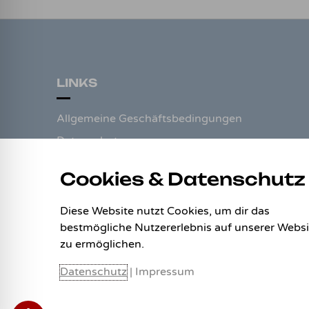
LINKS
Allgemeine Geschäftsbedingungen
Datenschutz
Impressum
Cookies & Datenschutz
Zahlungsweisen
Versand & Lieferung
Diese Website nutzt Cookies, um dir das
bestmögliche Nutzererlebnis auf unserer Websi
Widerrufsbelehrung
zu ermöglichen.
Datenschutz
|
Impressum
Vertrag widerrufen