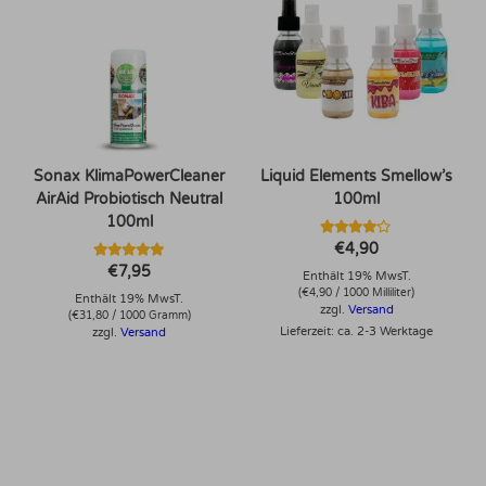
Sonax KlimaPowerCleaner
Liquid Elements Smellow’s
AirAid Probiotisch Neutral
100ml
100ml
Bewertet
€
4,90
mit
Bewertet mit
€
7,95
4.00
Enthält 19% MwsT.
5.00
von 5
von 5
(
€
4,90
/ 1000 Milliliter)
Enthält 19% MwsT.
zzgl.
Versand
(
€
31,80
/ 1000 Gramm)
Lieferzeit: ca. 2-3 Werktage
zzgl.
Versand