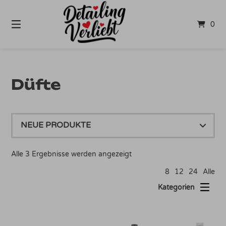
Springe
zum
0
Inhalt
Düfte
Nach
Alle 3 Ergebnisse werden angezeigt
Aktualität
8
12
24
Alle
sortiert
Kategorien
Dieses Produkt weist mehrere Varianten auf. Die Optionen können auf der Produktseite gewählt werden