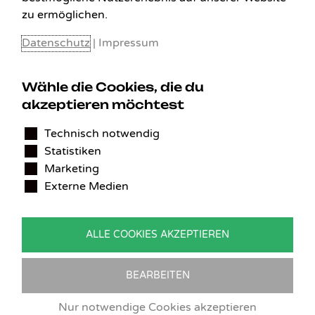
zu ermöglichen.
Datenschutz
|
Impressum
Wähle die Cookies, die du
akzeptieren möchtest
KONTAKT
Technisch notwendig
Statistiken
Benedikt Stelzner
Marketing
Autopflege Stelzner
Externe Medien
Kohlgraben 2b
97799 Zeitlofs
Deutschland
ALLE COOKIES AKZEPTIEREN
Tel.:
09746-9308051
E-Mail:
service@detailingverliebt.de
BEARBEITEN
Nur notwendige Cookies akzeptieren