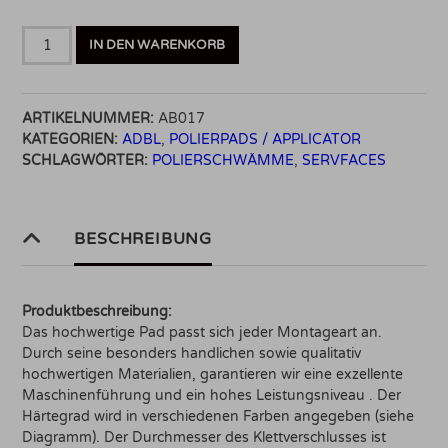
ADBL
IN DEN WARENKORB
Dual
Action-
Hard
ARTIKELNUMMER:
AB017
Cut
KATEGORIEN:
ADBL
,
POLIERPADS / APPLICATOR
Polierpad
SCHLAGWÖRTER:
POLIERSCHWÄMME
,
SERVFACES
Blau
Menge
BESCHREIBUNG
Produktbeschreibung:
Das hochwertige Pad passt sich jeder Montageart an.
Durch seine besonders handlichen sowie qualitativ
hochwertigen Materialien, garantieren wir eine exzellente
Maschinenführung und ein hohes Leistungsniveau . Der
Härtegrad wird in verschiedenen Farben angegeben (siehe
Diagramm). Der Durchmesser des Klettverschlusses ist