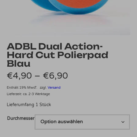
ADBL Dual Action-
Hard Cut Polierpad
Blau
Preisspanne:
€
4,90
–
€
6,90
€4,90
Enthält 19% MwsT.
zzgl.
Versand
Lieferzeit: ca. 2-3 Werktage
bis
Lieferumfang 1 Stück
€6,90
Durchmesser