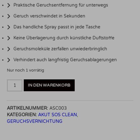
Praktische Geruchsentfernung für unterwegs
Geruch verschwindet in Sekunden
Das handliche Spray passt in jede Tasche
Keine Überlagerung durch künstliche Duftstoffe
Geruchsmoleküle zerfallen unwiederbringlich
Verhindert auch langfristig Geruchsablagerungen
Nur noch 1 vorrätig
AKUT
IN DEN WARENKORB
SOS
CLEAN
-
ARTIKELNUMMER:
ASC003
SMELL
KATEGORIEN:
AKUT SOS CLEAN
,
OFF
GERUCHSVERNICHTUNG
LONG
LIFE
750ml