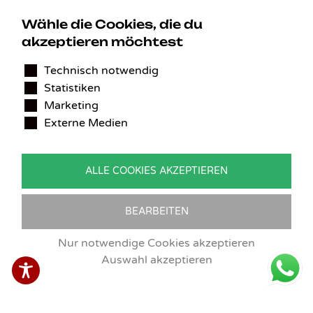
Wähle die Cookies, die du
akzeptieren möchtest
KONTAKT
Technisch notwendig
Statistiken
Benedikt Stelzner
Marketing
Autopflege Stelzner
Externe Medien
Kohlgraben 2b
97799 Zeitlofs
Deutschland
ALLE COOKIES AKZEPTIEREN
Tel.:
09746-9308051
E-Mail:
service@detailingverliebt.de
BEARBEITEN
Nur notwendige Cookies akzeptieren
Auswahl akzeptieren
Vertrag widerrufen