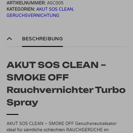
ARTIKELNUMMER:
ASC005
SMOKE
KATEGORIEN:
AKUT SOS CLEAN
,
OFF
GERUCHSVERNICHTUNG
Rauchvernichter
Turbo
Spray
300ml
BESCHREIBUNG
Menge
AKUT SOS CLEAN –
SMOKE OFF
Rauchvernichter Turbo
Spray
AKUT SOS CLEAN – SMOKE OFF Geruchsneutralisator
ideal für sämtliche schlechten RAUCHGERÜCHE im