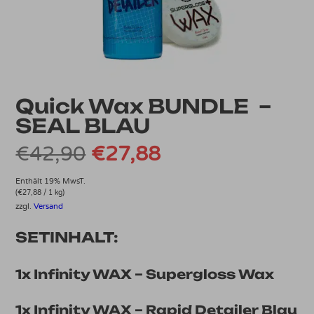
Quick Wax BUNDLE –
SEAL BLAU
Ursprünglicher
Aktueller
€
42,90
€
27,88
Preis
Preis
Enthält 19% MwsT.
(
€
27,88
/ 1 kg)
zzgl.
Versand
war:
ist:
SETINHALT:
€42,90
€27,88.
1x Infinity WAX – Supergloss Wax
1x Infinity WAX – Rapid Detailer Blau