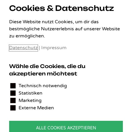
Cookies & Datenschutz
Diese Website nutzt Cookies, um dir das
bestmögliche Nutzererlebnis auf unserer Website
zu ermöglichen.
Datenschutz
|
Impressum
Wähle die Cookies, die du
akzeptieren möchtest
KONTAKT
Technisch notwendig
Benedikt Stelzner
Statistiken
Autopflege Stelzner
Kohlgraben 2b
Marketing
97799 Zeitlofs
Externe Medien
Deutschland
Tel.:
09746-9308051
ALLE COOKIES AKZEPTIEREN
E-Mail:
service@detailingverliebt.de