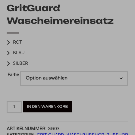
GritGuard
Wascheimereinsatz
ROT
BLAU
SILBER
Farbe
GritGuard
IN DEN WARENKORB
Wascheimereinsatz
verschiedene
Farben
ARTIKELNUMMER:
GG03
Menge