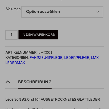
Volumen
LMX
IN DEN WARENKORB
Ledermax
LMX-
Ledersoft
ARTIKELNUMMER:
LMX001
3.0
KATEGORIEN:
FAHRZEUGPFLEGE
,
LEDERPFLEGE
,
LMX
Menge
LEDERMAX
BESCHREIBUNG
Ledersoft #3.0 ist für AUSGETROCKNETES GLATTLEDER