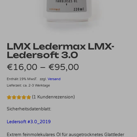
LMX Ledermax LMX-
Ledersoft 3.0
Preisspanne:
€
16,00
–
€
95,00
€16,00
Enthält 19% MwsT.
zzgl.
Versand
Lieferzeit: ca. 2-3 Werktage
bis
(
1
Kundenrezension)
€95,00
Bewertet mit
1
5.00
von 5,
Sicherheitsdatenblatt:
basierend
auf
Kundenbewertung
Ledersoft #3.0_2019
Extrem feinmolekulares Öl für ausgetrocknetes Glattleder