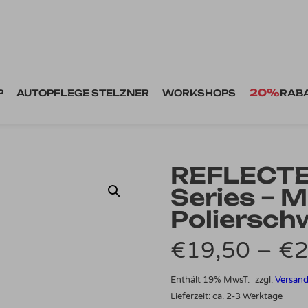
20%
P
AUTOPFLEGE STELZNER
WORKSHOPS
RAB
REFLECTE
Series – 
Poliersc
€
19,50
–
€
2
Enthält 19% MwsT.
zzgl.
Versan
Lieferzeit: ca. 2-3 Werktage