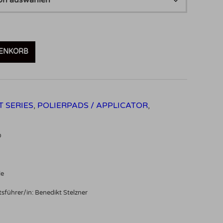
RENKORB
T SERIES
,
POLIERPADS / APPLICATOR
,
D
de
sführer/in: Benedikt Stelzner