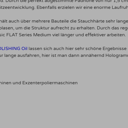
Pad. Durch die perfekt abgestimmte Padhöhe von nur 1,5 c
tzeentwicklung. Ebenfalls erzielen wir eine enorme Laufru
hält auch über mehrere Bauteile die Stauchhärte sehr lang
 blasen, um die Struktur aufrecht zu erhalten. Durch das 
c FLAT Series Medium viel länger und effektiver arbeiten.
LISHING Oil
lassen sich auch hier sehr schöne Ergebnisse 
ur lange ausfahren, hier ist man dann annähernd Hologramm
hinen und Exzenterpoliermaschinen