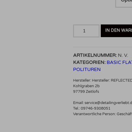
REFLECTED
IN DEN WA
Basic
FLAT
Series
ARTIKELNUMMER:
N. V.
-
KATEGORIEN:
BASIC FLA
Medium
POLITUREN
Polierschwamm
Menge
Hersteller:
Hersteller: REFLECTE
Kohlgraben 2b
97799 Zeitlofs
Email: service@detailingverliebt.
Tel.: 09746-9308051
Verantwortliche Person:
Geschäft