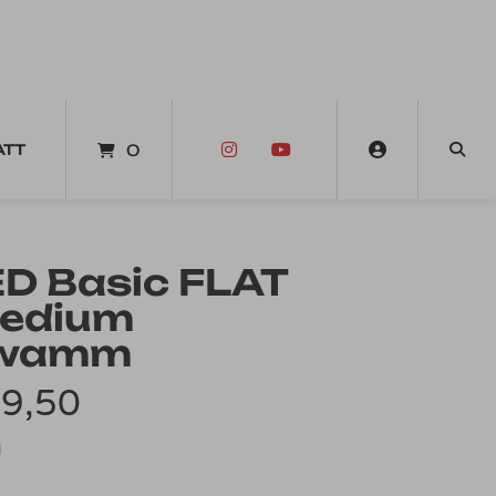
ATT
0
D Basic FLAT
Medium
hwamm
Preisspanne:
9,50
€19,50
d