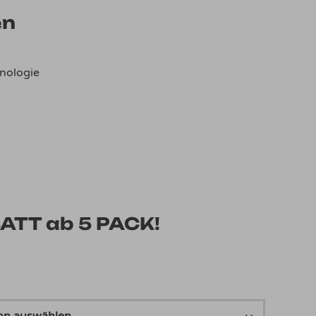
bis
en
€29,50
nologie
TT ab 5 PACK!