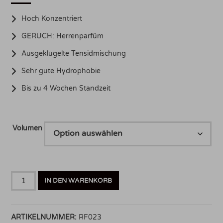
Hoch Konzentriert
GERUCH: Herrenparfüm
Ausgeklügelte Tensidmischung
Sehr gute Hydrophobie
Bis zu 4 Wochen Standzeit
Volumen
REFLECTED
IN DEN WARENKORB
The
ULTRA
Snow
ARTIKELNUMMER:
RF023
Menge