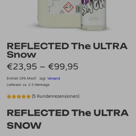
REFLECTED The ULTRA
Snow
Preisspanne:
€
23,95
–
€
99,95
€23,95
Enthält 19% MwsT.
zzgl.
Versand
Lieferzeit: ca. 2-3 Werktage
bis
(
5
Kundenrezensionen)
€99,95
Bewertet mit
5
5.00
von 5,
REFLECTED The ULTRA
basierend
auf
Kundenbewertungen
SNOW