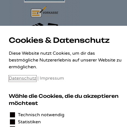
Cookies & Datenschutz
Diese Website nutzt Cookies, um dir das
KONTAKT
bestmögliche Nutzererlebnis auf unserer Website zu
Benedikt Stelzner
ermöglichen.
Autopflege Stelzner
Datenschutz
|
Impressum
Kohlgraben 2b
97799 Zeitlofs
Deutschland
Wähle die Cookies, die du akzeptieren
Tel.:
09746-9308051
möchtest
E-Mail:
service@detailingverliebt.de
Technisch notwendig
Statistiken