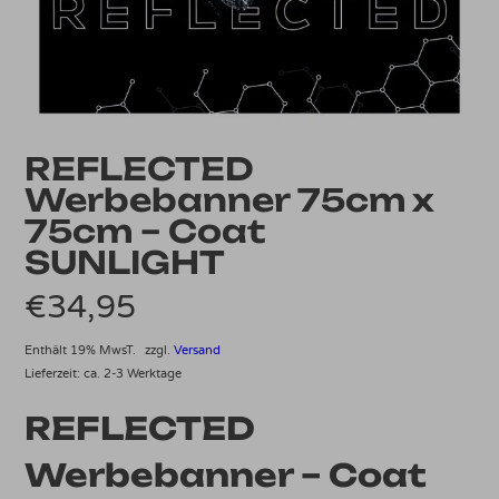
REFLECTED
Werbebanner 75cm x
75cm – Coat
SUNLIGHT
€
34,95
Enthält 19% MwsT.
zzgl.
Versand
Lieferzeit: ca. 2-3 Werktage
REFLECTED
Werbebanner – Coat