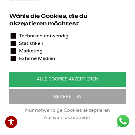
Wähle die Cookies, die du
akzeptieren möchtest
KONTAKT
Technisch notwendig
Statistiken
Benedikt Stelzner
Marketing
Autopflege Stelzner
Externe Medien
Kohlgraben 2b
97799 Zeitlofs
Deutschland
ALLE COOKIES AKZEPTIEREN
Tel.:
09746-9308051
E-Mail:
service@detailingverliebt.de
BEARBEITEN
Nur notwendige Cookies akzeptieren
Auswahl akzeptieren
Vertrag widerrufen