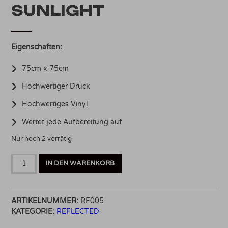
SUNLIGHT
Eigenscha
ften:
75cm x 75cm
Hochwertiger Druck
Hochwertiges Vinyl
Wertet jede Aufbereitung auf
Nur noch 2 vorrätig
REFLECTED
IN DEN WARENKORB
Werbebanner
75cm
x
ARTIKELNUMMER:
RF005
75cm
KATEGORIE:
REFLECTED
-
Coat