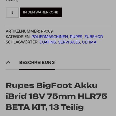
Rupes
IN DEN WARENKORB
BigFoot
Akku
iBrid
ARTIKELNUMMER:
RP009
18V
KATEGORIEN:
POLIERMASCHINEN
,
RUPES
,
ZUBEHÖR
75mm
SCHLAGWÖRTER:
COATING
,
SERVFACES
,
ULTIMA
HLR75
BETA
KIT
Menge
BESCHREIBUNG
Rupes BigFoot Akku
iBrid 18V 75mm HLR75
BETA KIT, 13 Teilig