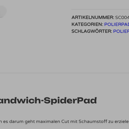
Sandwich-
SpiderPad
ARTIKELNUMMER:
SC00
schwarz/weiß
KATEGORIEN:
POLIERPA
Menge
SCHLAGWÖRTER:
POLI
Sandwich-SpiderPad
 es darum geht maximalen Cut mit Schaumstoff zu erziele