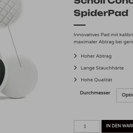
Scholl Con
SpiderPad
Innovatives Pad mit kalib
maximaler Abtrag bei geri
Hoher Abtrag
Lange Stauchhärte
Hohe Qualität
Durchmesser
Scholl
IN DEN WA
Concepts