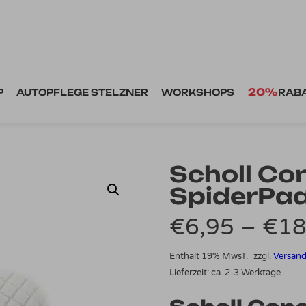
20%
P
AUTOPFLEGE STELZNER
WORKSHOPS
RAB
Scholl Co
SpiderPa
€
6,95
–
€
18
Enthält 19% MwsT.
zzgl.
Versan
Lieferzeit: ca. 2-3 Werktage