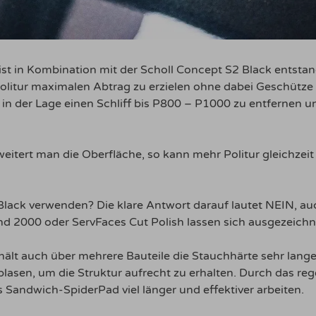
t in Kombination mit der Scholl Concept S2 Black entstan
olitur maximalen Abtrag zu erzielen ohne dabei Geschütze
n der Lage einen Schliff bis P800 – P1000 zu entfernen 
eitert man die Oberfläche, so kann mehr Politur gleichzei
lack verwenden? Die klare Antwort darauf lautet NEIN, au
nd 2000 oder ServFaces Cut Polish lassen sich ausgezeichn
hält auch über mehrere Bauteile die Stauchhärte sehr lang
 blasen, um die Struktur aufrecht zu erhalten. Durch das 
s Sandwich-SpiderPad viel länger und effektiver arbeiten.