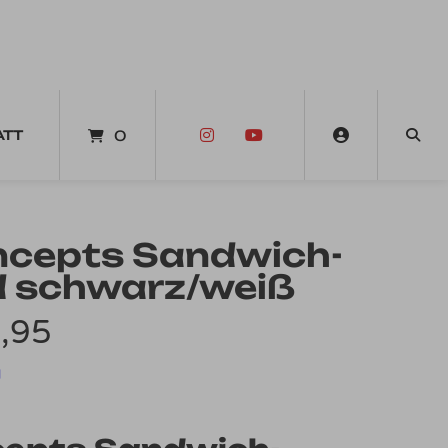
ATT
0
ncepts Sandwich-
d schwarz/weiß
Preisspanne:
,95
€6,95
d
bis