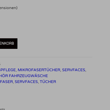
nsionen)
RENKORB
5
PFLEGE
,
MIKROFASERTÜCHER
,
SERVFACES
,
HÖR FAHRZEUGWÄSCHE
FASER
,
SERVFACES
,
TÜCHER
ents