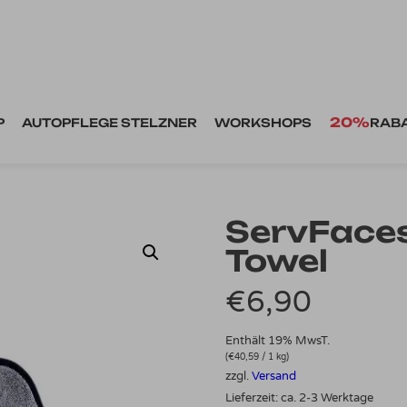
20%
P
AUTOPFLEGE STELZNER
WORKSHOPS
RAB
ServFace
Towel
€
6,90
Enthält 19% MwsT.
(
€
40,59
/ 1 kg)
zzgl.
Versand
Lieferzeit: ca. 2-3 Werktage