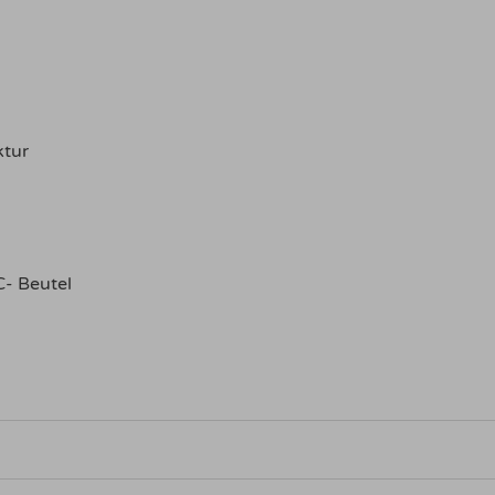
ktur
C- Beutel