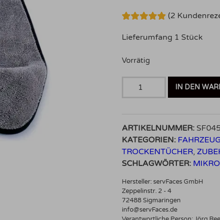
(
2
Kundenreze
Bewertet mit
2
5.00
von 5,
Lieferumfang 1 Stück
basierend
auf
Kundenbewertungen
Vorrätig
ServFaces
IN DEN WA
Premium
Hybrid
Towel
ARTIKELNUMMER:
SF04
Menge
KATEGORIEN:
FAHRZEUG
TROCKENTÜCHER
,
ZUBE
SCHLAGWÖRTER:
MIKRO
Hersteller:
servFaces GmbH
Zeppelinstr. 2 - 4
72488 Sigmaringen
info@servFaces.de
Verantwortliche Person:
Jörg Re