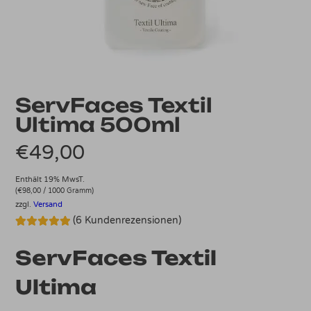
ServFaces Textil
Ultima 500ml
€
49,00
Enthält 19% MwsT.
(
€
98,00
/ 1000 Gramm)
zzgl.
Versand
(
6
Kundenrezensionen)
Bewertet mit
6
5.00
von 5,
ServFaces Textil
basierend
auf
Kundenbewertungen
Ultima