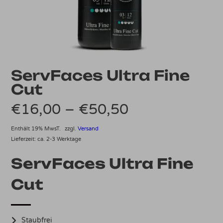
ServFaces Ultra Fine
Cut
Preisspanne:
€
16,00
–
€
50,50
€16,00
Enthält 19% MwsT.
zzgl.
Versand
Lieferzeit: ca. 2-3 Werktage
bis
ServFaces Ultra Fine
€50,50
Cut
Staubfrei