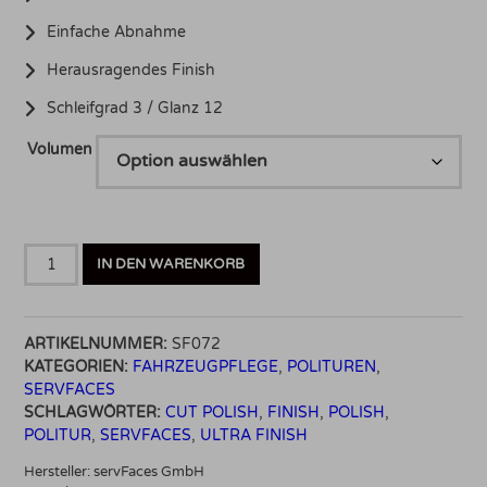
Einfache Abnahme
Herausragendes Finish
Schleifgrad 3 / Glanz 12
Volumen
ServFaces
IN DEN WARENKORB
Ultra
Fine
Cut
ARTIKELNUMMER:
SF072
Menge
KATEGORIEN:
FAHRZEUGPFLEGE
,
POLITUREN
,
SERVFACES
SCHLAGWÖRTER:
CUT POLISH
,
FINISH
,
POLISH
,
POLITUR
,
SERVFACES
,
ULTRA FINISH
Hersteller:
servFaces GmbH