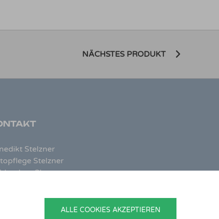
NÄCHSTES PRODUKT
ONTAKT
nedikt Stelzner
topflege Stelzner
hlgraben 2b
799 Zeitlofs
utschland
ALLE COOKIES AKZEPTIEREN