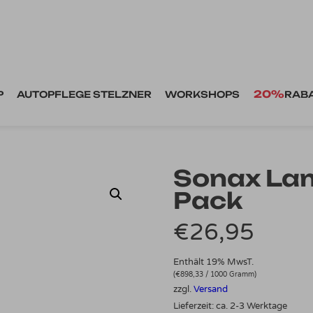
20%
P
AUTOPFLEGE STELZNER
WORKSHOPS
RAB
Sonax La
Pack
€
26,95
Enthält 19% MwsT.
(
€
898,33
/ 1000 Gramm)
zzgl.
Versand
Lieferzeit: ca. 2-3 Werktage