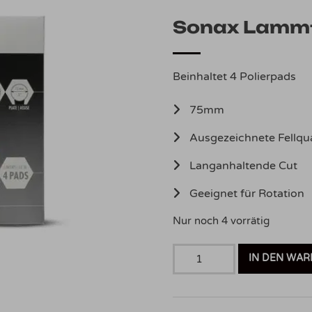
Sonax Lammf
Beinhaltet 4 Polierpads
75mm
Ausgezeichnete Fellqua
Langanhaltende Cut
Geeignet für Rotation
Nur noch 4 vorrätig
Sonax
IN DEN WA
Lammfell
85mm
4er