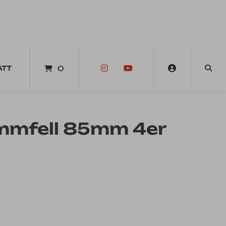
ATT
0
mmfell 85mm 4er