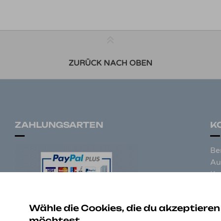
ZURÜCK NACH OBEN
ZAHLUNGSARTEN
K
Be
Au
Ko
97
De
Wähle die Cookies, die du akzeptieren
möchtest