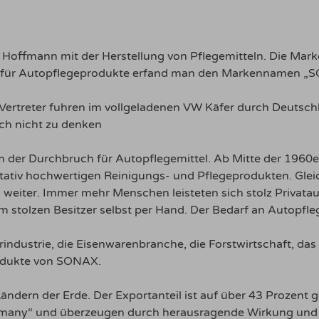
offmann mit der Herstellung von Pflegemitteln. Die Marke
 – für Autopflegeprodukte erfand man den Markennamen „S
r Vertreter fuhren im vollgeladenen VW Käfer durch Deutsch
ch nicht zu denken
der Durchbruch für Autopflegemittel. Ab Mitte der 1960er
tativ hochwertigen Reinigungs- und Pflegeprodukten. Glei
 weiter. Immer mehr Menschen leisteten sich stolz Privata
 stolzen Besitzer selbst per Hand. Der Bedarf an Autopfle
rindustrie, die Eisenwarenbranche, die Forstwirtschaft, d
odukte von SONAX.
dern der Erde. Der Exportanteil ist auf über 43 Prozen
ermany“ und überzeugen durch herausragende Wirkung und v