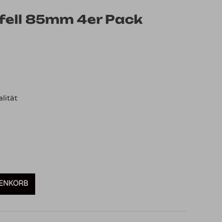
ell 85mm 4er Pack
lität
RENKORB