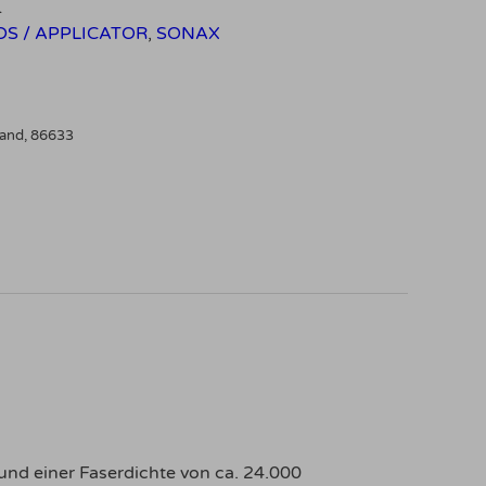
1
DS / APPLICATOR
,
SONAX
land, 86633
 und einer Faserdichte von ca. 24.000