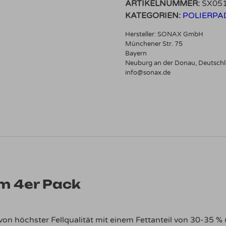
ARTIKELNUMMER:
SX05
Pack
KATEGORIEN:
POLIERPA
Menge
Hersteller:
SONAX GmbH
Münchener Str. 75
Bayern
Neuburg an der Donau, Deutsch
info@sonax.de
m 4er Pack
von höchster Fellqualität mit einem Fettanteil von 30-35 %