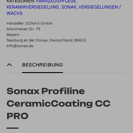
KATEGORIEN:
FAHRZEUGPFLEGE
,
50ml
KERAMIKVERSIEGELUNG
,
SONAX
,
VERSIEGELUNGEN /
Menge
WACHS
Hersteller:
SONAX GmbH
Münchener Str. 75
Bayern
Neuburg an der Donau, Deutschland, 86633
info@sonax.de
BESCHREIBUNG
Sonax Profiline
CeramicCoating CC
PRO