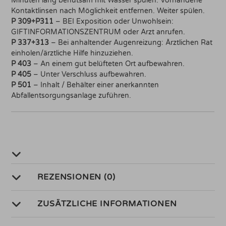
Minuten lang behutsam mit Wasser spülen. Vorhandene
Kontaktlinsen nach Möglichkeit entfernen. Weiter spülen.
P 309+P311
– BEI Exposition oder Unwohlsein:
GIFTINFORMATIONSZENTRUM oder Arzt anrufen.
P 337+313
– Bei anhaltender Augenreizung: Ärztlichen Rat
einholen/ärztliche Hilfe hinzuziehen.
P 403
– An einem gut belüfteten Ort aufbewahren.
P 405
– Unter Verschluss aufbewahren.
P 501
– Inhalt / Behälter einer anerkannten
Abfallentsorgungsanlage zuführen.
REZENSIONEN (0)
ZUSÄTZLICHE INFORMATIONEN