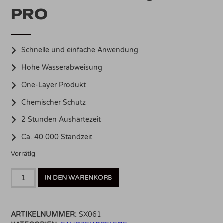
PRO
Schnelle und einfache Anwendung
Hohe Wasserabweisung
One-Layer Produkt
Chemischer Schutz
2 Stunden Aushärtezeit
Ca. 40.000 Standzeit
Vorrätig
Sonax
IN DEN WARENKORB
Profiline
CeramicCoating
CC
ARTIKELNUMMER:
SX061
PRO