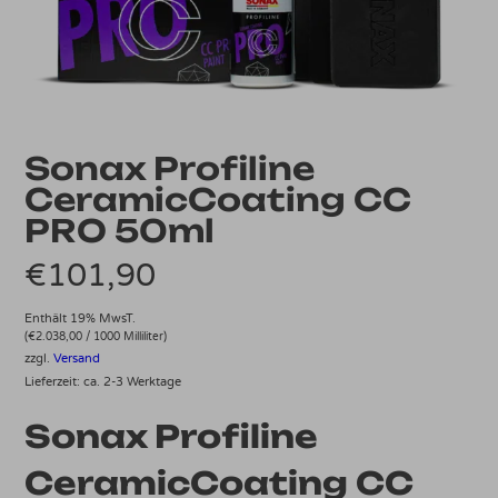
Sonax Profiline
CeramicCoating CC
PRO 50ml
€
101,90
Enthält 19% MwsT.
(
€
2.038,00
/ 1000 Milliliter)
zzgl.
Versand
Lieferzeit: ca. 2-3 Werktage
Sonax Profiline
CeramicCoating CC