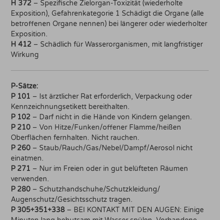
H 372
– Spezifische Zielorgan-Toxizität (wiederholte
Exposition), Gefahrenkategorie 1 Schädigt die Organe (alle
betroffenen Organe nennen) bei längerer oder wiederholter
Exposition.
H 412
– Schädlich für Wasserorganismen, mit langfristiger
Wirkung
P-Sätze:
P 101
– Ist ärztlicher Rat erforderlich, Verpackung oder
Kennzeichnungsetikett bereithalten.
P 102
– Darf nicht in die Hände von Kindern gelangen.
P 210
– Von Hitze/Funken/offener Flamme/heißen
Oberflächen fernhalten. Nicht rauchen.
P 260
– Staub/Rauch/Gas/Nebel/Dampf/Aerosol nicht
einatmen.
P 271
– Nur im Freien oder in gut belüfteten Räumen
verwenden.
P 280
– Schutzhandschuhe/Schutzkleidung/
Augenschutz/Gesichtsschutz tragen.
P 305+351+338
– BEI KONTAKT MIT DEN AUGEN: Einige