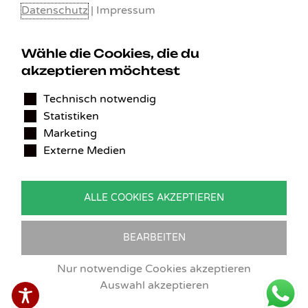
Datenschutz
|
Impressum
Wähle die Cookies, die du
akzeptieren möchtest
KONTAKT
Technisch notwendig
Statistiken
Benedikt Stelzner
Marketing
Autopflege Stelzner
Externe Medien
Kohlgraben 2b
97799 Zeitlofs
Deutschland
ALLE COOKIES AKZEPTIEREN
Tel.:
09746-9308051
E-Mail:
service@detailingverliebt.de
BEARBEITEN
Nur notwendige Cookies akzeptieren
Auswahl akzeptieren
Vertrag widerrufen