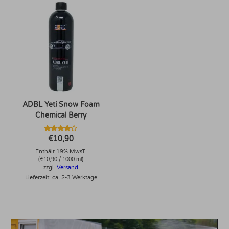
ADBL Yeti Snow Foam
Chemical Berry
Bewertet
€
10,90
mit
4.00
Enthält 19% MwsT.
von 5
(
€
10,90
/ 1000 ml)
zzgl.
Versand
Lieferzeit: ca. 2-3 Werktage
Video-