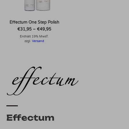
Effectum One Step Polish
Preisspanne:
€
31,95
–
€
49,95
€31,95
Enthält 19% MwsT.
bis
€49,95
zzgl.
Versand
Effectum