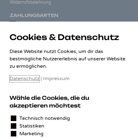
Widerrufsbelehrung
ZAHLUNGSARTEN
Cookies & Datenschutz
Diese Website nutzt Cookies, um dir das
bestmögliche Nutzererlebnis auf unserer Website
zu ermöglichen.
Datenschutz
|
Impressum
Wähle die Cookies, die du
KONTAKT
akzeptieren möchtest
Technisch notwendig
Benedikt Stelzner
Statistiken
Autopflege Stelzner
Kohlgraben 2b
Marketing