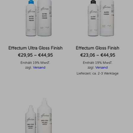
Effectum Ultra Gloss Finish
Effectum Gloss Finish
Preisspanne:
Preisspa
€
29,95
–
€
44,95
€
23,06
–
€
44,95
€29,95
€23,06
Enthält 19% MwsT.
bis
Enthält 19% MwsT.
bis
€44,95
€44,95
zzgl.
Versand
zzgl.
Versand
Lieferzeit: ca. 2-3 Werktage
Dieses Produkt weist mehrere Varianten auf. Die Optionen können auf der Produktseite gewählt werden