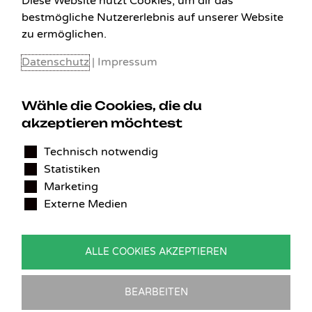
Diese Website nutzt Cookies, um dir das
bestmögliche Nutzererlebnis auf unserer Website
zu ermöglichen.
Datenschutz
|
Impressum
Wähle die Cookies, die du
akzeptieren möchtest
KONTAKT
Technisch notwendig
Statistiken
Benedikt Stelzner
Marketing
Autopflege Stelzner
Externe Medien
Kohlgraben 2b
97799 Zeitlofs
Deutschland
ALLE COOKIES AKZEPTIEREN
Tel.:
09746-9308051
E-Mail:
service@detailingverliebt.de
BEARBEITEN