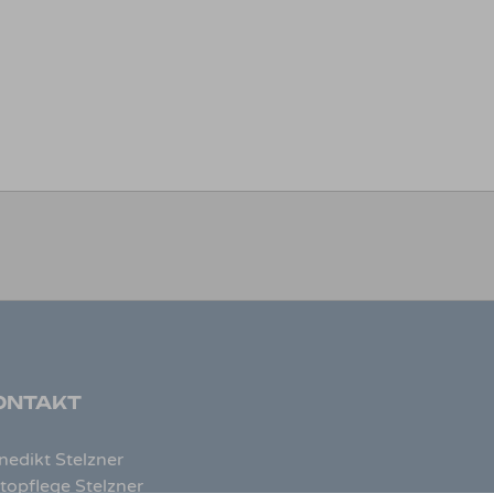
ONTAKT
nedikt Stelzner
topflege Stelzner