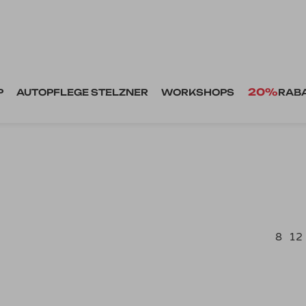
20%
P
AUTOPFLEGE STELZNER
WORKSHOPS
RAB
8
12
Dieses Produkt weist mehrere Varianten auf. Die Optionen können auf der Produktseite gewählt werden