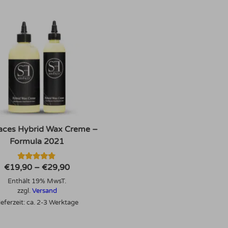
aces Hybrid Wax Creme –
Formula 2021
Bewertet
Preisspanne:
€
19,90
–
€
29,90
mit
€19,90
4.71
Enthält 19% MwsT.
bis
von 5
€29,90
zzgl.
Versand
ieferzeit: ca. 2-3 Werktage