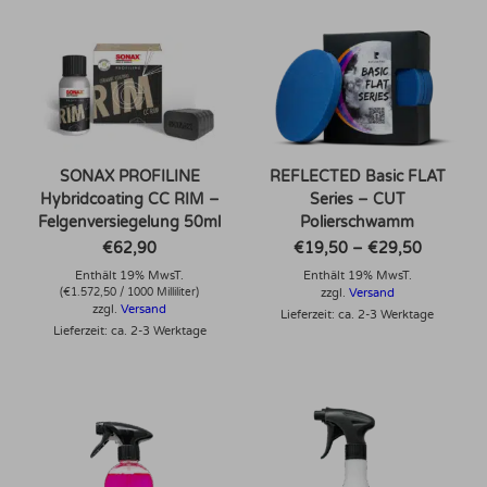
SONAX PROFILINE
REFLECTED Basic FLAT
Hybridcoating CC RIM –
Series – CUT
Felgenversiegelung 50ml
Polierschwamm
Preisspa
€
62,90
€
19,50
–
€
29,50
€19,50
Enthält 19% MwsT.
Enthält 19% MwsT.
bis
€29,50
(
€
1.572,50
/ 1000 Milliliter)
zzgl.
Versand
zzgl.
Versand
Lieferzeit: ca. 2-3 Werktage
Lieferzeit: ca. 2-3 Werktage