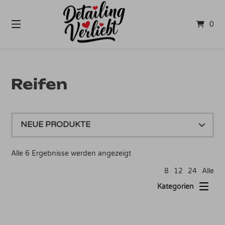
Springe
zum
0
Inhalt
Reifen
Nach
Alle 6 Ergebnisse werden angezeigt
Aktualität
8
12
24
Alle
sortiert
Kategorien
Dieses Produkt weist mehrere Varianten auf. Die Optionen können auf der Produktseite gewählt werden