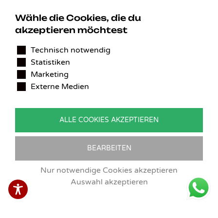
Wähle die Cookies, die du
akzeptieren möchtest
KONTAKT
Technisch notwendig
Statistiken
Benedikt Stelzner
Marketing
Autopflege Stelzner
Externe Medien
Kohlgraben 2b
97799 Zeitlofs
Deutschland
ALLE COOKIES AKZEPTIEREN
Tel.:
09746-9308051
E-Mail:
service@detailingverliebt.de
BEARBEITEN
Nur notwendige Cookies akzeptieren
Auswahl akzeptieren
Vertrag widerrufen