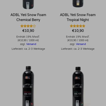
ADBL Yeti Snow Foam
ADBL Yeti Snow Foam
Chemical Berry
Tropical Night
Bewertet
Bewertet
€
10,90
€
10,90
mit
mit
4.00
4.67
Enthält 19% MwsT.
Enthält 19% MwsT.
von 5
von 5
(
€
10,90
/ 1000 ml)
(
€
10,90
/ 1000 ml)
zzgl.
Versand
zzgl.
Versand
Lieferzeit: ca. 2-3 Werktage
Lieferzeit: ca. 2-3 Werktage