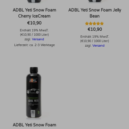
ADBL Yeti Snow Foam
ADBL Yeti Snow Foam Jelly
Cherry IceCream
Bean
€
10,90
Bewertet mit
€
10,90
Enthält 19% MwsT.
5.00
(
€
10,90
/ 1000 Liter)
von 5
Enthält 19% MwsT.
zzgl.
Versand
(
€
10,90
/ 1000 Liter)
Lieferzeit: ca. 2-3 Werktage
zzgl.
Versand
Dieses Produkt weist mehrere Varianten auf. Die Optionen können auf der Produktseite gewählt werden
ADBL Yeti Snow Foam