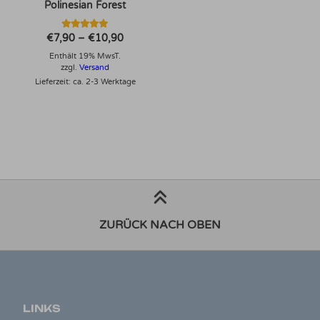
Polinesian Forest
Bewertet mit
Preisspanne:
€
7,90
–
€
10,90
5.00
€7,90
von 5
Enthält 19% MwsT.
bis
€10,90
zzgl.
Versand
Lieferzeit: ca. 2-3 Werktage
ZURÜCK NACH OBEN
LINKS