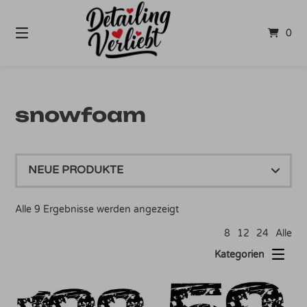
Springe
zum
0
Inhalt
snowfoam
Nach
Alle 9 Ergebnisse werden angezeigt
Aktualität
8
12
24
Alle
sortiert
Kategorien