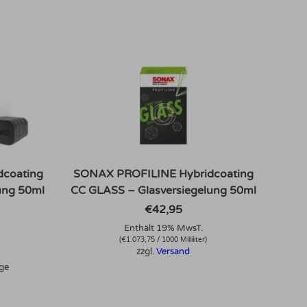
coating
SONAX PROFILINE Hybridcoating
ung 50ml
CC GLASS – Glasversiegelung 50ml
€
42,95
Enthält 19% MwsT.
(
€
1.073,75
/ 1000 Milliliter)
zzgl.
Versand
age