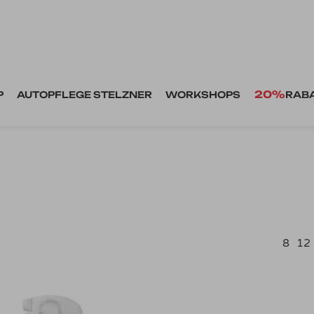
20%
P
AUTOPFLEGE STELZNER
WORKSHOPS
RAB
8
12