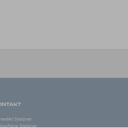
ONTAKT
nedikt Stelzner
topflege Stelzner