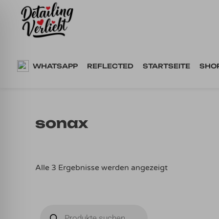
Springe
zum
Inhalt
WHATSAPP
REFLECTED
STARTSEITE
SHO
sonax
Nach
Alle 3 Ergebnisse werden angezeigt
Aktualität
sortiert
Products
search