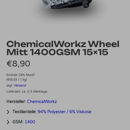
ChemicalWorkz Wheel
Mitt 1400GSM 15×15
€
8,90
Enthält 19% MwsT.
(
€
55,63
/ 1 kg)
zzgl.
Versand
Lieferzeit: ca. 2-3 Werktage
Hersteller:
ChemicalWorkz
Textilanteile:
94% Polyester / 6% Viskose
GSM:
1400