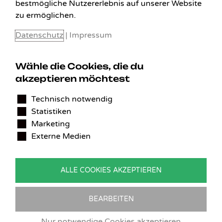
bestmögliche Nutzererlebnis auf unserer Website
zu ermöglichen.
Datenschutz
|
Impressum
Wähle die Cookies, die du
akzeptieren möchtest
KONTAKT
Technisch notwendig
Statistiken
Benedikt Stelzner
Marketing
Autopflege Stelzner
Externe Medien
Kohlgraben 2b
97799 Zeitlofs
Deutschland
ALLE COOKIES AKZEPTIEREN
Tel.:
09746-9308051
E-Mail:
service@detailingverliebt.de
BEARBEITEN
Nur notwendige Cookies akzeptieren