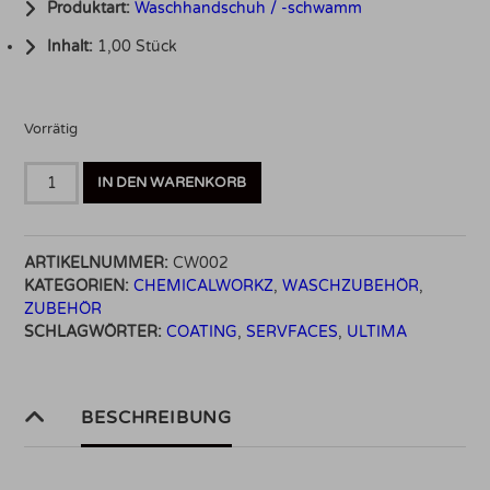
Produktart:
Waschhandschuh / -schwamm
Inhalt:
1,00 Stück
Vorrätig
ChemicalWorkz
IN DEN WARENKORB
Wheel
Mitt
1400GSM
ARTIKELNUMMER:
CW002
15×15
KATEGORIEN:
CHEMICALWORKZ
,
WASCHZUBEHÖR
,
Menge
ZUBEHÖR
SCHLAGWÖRTER:
COATING
,
SERVFACES
,
ULTIMA
BESCHREIBUNG