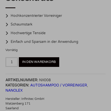
Hochkonzentrierter Vorreiniger
Schaumstark
Hochwertige Tenside
Einfach und Sparsam in der Anwendung
Vorrätig
Nanolex
IN DEN WARENKORB
Pre
Wash
Concentrate
ARTIKELNUMMER:
NX008
750ml
KATEGORIEN:
AUTOSHAMPOO / VORREINIGER
,
Menge
NANOLEX
Hersteller:
Infinitec GmbH
Matzenberg 171
Saarland