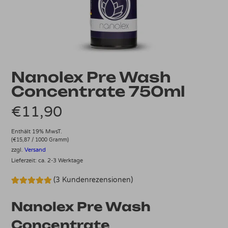
Nanolex Pre Wash
Concentrate 750ml
€
11,90
Enthält 19% MwsT.
(
€
15,87
/ 1000 Gramm)
zzgl.
Versand
Lieferzeit: ca. 2-3 Werktage
(
3
Kundenrezensionen)
Bewertet mit
3
5.00
von 5,
Nanolex Pre Wash
basierend
auf
Kundenbewertungen
Concentrate