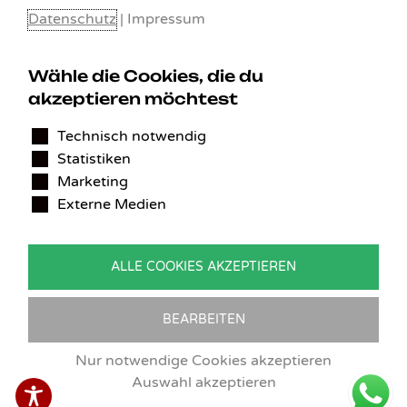
Datenschutz
|
Impressum
Wähle die Cookies, die du
akzeptieren möchtest
KONTAKT
Technisch notwendig
Benedikt Stelzner
Statistiken
Autopflege Stelzner
Kohlgraben 2b
Marketing
97799 Zeitlofs
Externe Medien
Deutschland
Tel.:
09746-9308051
ALLE COOKIES AKZEPTIEREN
E-Mail:
service@detailingverliebt.de
BEARBEITEN
Vertrag widerrufen
Nur notwendige Cookies akzeptieren
Auswahl akzeptieren