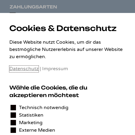
ZAHLUNGSARTEN
Cookies & Datenschutz
Diese Website nutzt Cookies, um dir das
bestmögliche Nutzererlebnis auf unserer Website
zu ermöglichen.
Datenschutz
|
Impressum
Wähle die Cookies, die du
akzeptieren möchtest
KONTAKT
Technisch notwendig
Benedikt Stelzner
Statistiken
Autopflege Stelzner
Kohlgraben 2b
Marketing
97799 Zeitlofs
Externe Medien
Deutschland