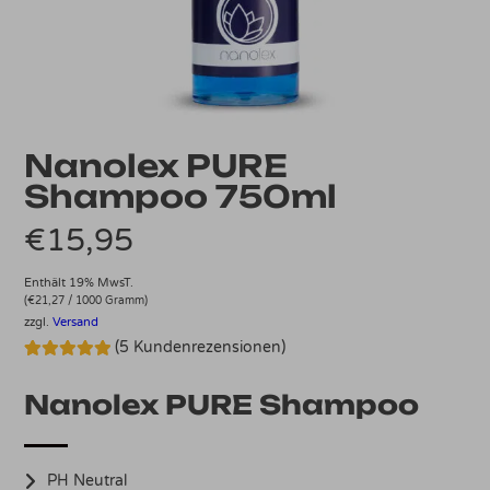
Nanolex PURE
Shampoo 750ml
€
15,95
Enthält 19% MwsT.
(
€
21,27
/ 1000 Gramm)
zzgl.
Versand
(
5
Kundenrezensionen)
Bewertet mit
5
5.00
von 5,
Nanolex PURE Shampoo
basierend
auf
Kundenbewertungen
PH Neutral