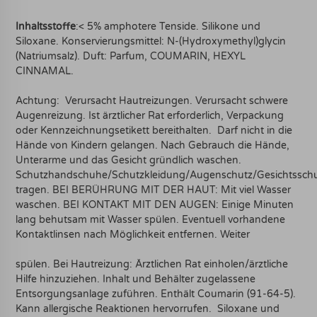
Inhaltsstoffe
:< 5% amphotere Tenside. Silikone und
Siloxane. Konservierungsmittel: N-(Hydroxymethyl)glycin
(Natriumsalz). Duft: Parfum, COUMARIN, HEXYL
CINNAMAL.
Achtung: Verursacht Hautreizungen. Verursacht schwere
Augenreizung. Ist ärztlicher Rat erforderlich, Verpackung
oder Kennzeichnungsetikett bereithalten. Darf nicht in die
Hände von Kindern gelangen. Nach Gebrauch die Hände,
Unterarme und das Gesicht gründlich waschen.
Schutzhandschuhe/Schutzkleidung/Augenschutz/Gesichtssch
tragen. BEI BERÜHRUNG MIT DER HAUT: Mit viel Wasser
waschen. BEI KONTAKT MIT DEN AUGEN: Einige Minuten
lang behutsam mit Wasser spülen. Eventuell vorhandene
Kontaktlinsen nach Möglichkeit entfernen. Weiter
spülen. Bei Hautreizung: Ärztlichen Rat einholen/ärztliche
Hilfe hinzuziehen. Inhalt und Behälter zugelassene
Entsorgungsanlage zuführen. Enthält Coumarin (91-64-5).
Kann allergische Reaktionen hervorrufen. Siloxane und