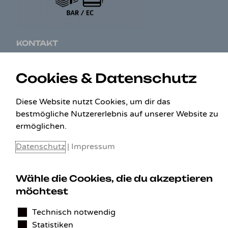
KONTAKT
Benedikt Stelzner
Cookies & Datenschutz
Autopflege Stelzner
Kohlgraben 2b
97799 Zeitlofs
Diese Website nutzt Cookies, um dir das
Deutschland
bestmögliche Nutzererlebnis auf unserer Website zu
ermöglichen.
Tel.:
09746-9308051
E-Mail:
service@detailingverliebt.de
Datenschutz
|
Impressum
Wähle die Cookies, die du akzeptieren
Vertrag widerrufen
möchtest
Technisch notwendig
Statistiken