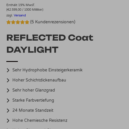
Enthält 19% MwsT.
(
€
2.599,00
/ 1000 Milliliter)
zzgl.
Versand
(
5
Kundenrezensionen)
Bewertet mit
5
5.00
von 5,
REFLECTED Coat
basierend
auf
Kundenbewertungen
DAYLIGHT
Sehr Hydrophobe Einsteigerkeramik
Hoher Schichtdickenaufbau
Sehr hoher Glanzgrad
Starke Farbvertiefung
24 Monate Standzeit
Hohe Chemiesche Resistenz