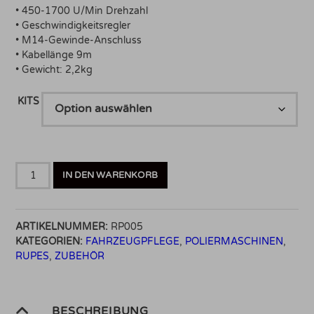
• 450-1700 U/Min Drehzahl
• Geschwindigkeitsregler
• M14-Gewinde-Anschluss
• Kabellänge 9m
• Gewicht: 2,2kg
KITS
Rupes
IN DEN WARENKORB
BigFoot
LH19E
Rotationspoliermaschine
ARTIKELNUMMER:
RP005
Menge
KATEGORIEN:
FAHRZEUGPFLEGE
,
POLIERMASCHINEN
,
RUPES
,
ZUBEHÖR
BESCHREIBUNG