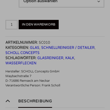
Scholl
IN DEN WARENKORB
Concepts
ICE
GEL
ARTIKELNUMMER:
SC010
-
KATEGORIEN:
GLAS
,
SCHNELLREINIGER / DETAILER
,
Glass
SCHOLL CONCEPTS
&
SCHLAGWÖRTER:
GLASREINIGER
,
KALK
,
Waterspot
WASSERFLECKEN
Menge
Hersteller:
SCHOLL Concepts GmbH
Maybachstraße 7
D-71686 Remseck am Neckar
Verantwortliche Person:
Frank Scholl
BESCHREIBUNG