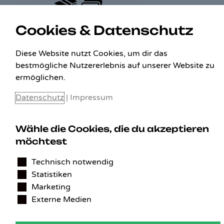
Cookies & Datenschutz
KONTAKT
Diese Website nutzt Cookies, um dir das
bestmögliche Nutzererlebnis auf unserer Website zu
Benedikt Stelzner
ermöglichen.
Autopflege Stelzner
Kohlgraben 2b
Datenschutz
|
Impressum
97799 Zeitlofs
Deutschland
Wähle die Cookies, die du akzeptieren
Tel.:
09746-9308051
möchtest
E-Mail:
service@detailingverliebt.de
Technisch notwendig
Statistiken
Marketing
Vertrag widerrufen
Externe Medien