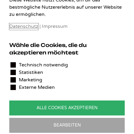
Diese Website nutzt Cookies, um dir das
bestmögliche Nutzererlebnis auf unserer Website
zu ermöglichen.
Datenschutz
|
Impressum
Wähle die Cookies, die du
akzeptieren möchtest
KONTAKT
Technisch notwendig
Statistiken
Benedikt Stelzner
Marketing
Autopflege Stelzner
Externe Medien
Kohlgraben 2b
97799 Zeitlofs
Deutschland
ALLE COOKIES AKZEPTIEREN
Tel.:
09746-9308051
E-Mail:
service@detailingverliebt.de
BEARBEITEN