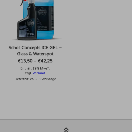
Scholl Concepts ICE GEL –
Glass & Waterspot
Preisspanne:
€
13,50
–
€
42,25
€13,50
Enthält 19% MwsT.
bis
€42,25
zzgl.
Versand
Lieferzeit: ca. 2-3 Werktage