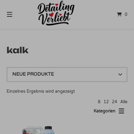
Springe
zum
0
Inhalt
kalk
Einzelnes Ergebnis wird angezeigt
8
12
24
Alle
Kategorien
Dieses Produkt weist mehrere Varianten auf. Die Optionen können auf der Produktseite gewählt werden