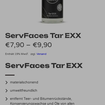
ServFaces Tar EXX
Preisspanne:
€
7,90
–
€
9,90
€7,90
Enthält 19% MwsT.
zzgl.
Versand
bis
ServFaces Tar EXX
€9,90
materialschonend
umweltfreundlich
entfernt Teer- und Bitumenrückstände,
Konservierungswachse und Öle von allen