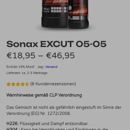
Sonax EXCUT 05-05
Preisspanne:
€
18,95
–
€
46,95
€18,95
Enthält 19% MwsT.
zzgl.
Versand
Lieferzeit: ca. 2-3 Werktage
bis
(
8
Kundenrezensionen)
€46,95
Bewertet
8
mit
4.63
Warnhinweise gemäß CLP Verordnung
von 5,
basierend
auf
Das Gemisch ist nicht als gefährlich eingestuft im Sinne der
Kundenbewertungen
Verordnung (EG) Nr. 1272/2008.
H226:
Flüssigkeit und Dampf entzündbar.
H304 :
Kann bei Verschlucken und Eindringen in die