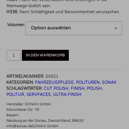
Atemwege tödlich sein.
H336:
Kann Schläfrigkeit und Benommenheit verursachen.
Volumen
Sonax
IN DEN WARENKORB
EXCUT
05-
05
ARTIKELNUMMER:
SX021
Menge
KATEGORIEN:
FAHRZEUGPFLEGE
,
POLITUREN
,
SONAX
SCHLAGWÖRTER:
CUT POLISH
,
FINISH
,
POLISH
,
POLITUR
,
SERVFACES
,
ULTRA FINISH
Hersteller:
SONAX GmbH
Münchener Str. 75
Bayern
Neuburg an der Donau, Deutschland, 86633
info@sonax.deSONAX GmbH