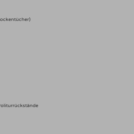
ockentücher)
Politurrückstände