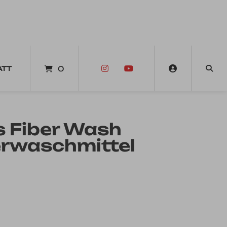
ATT
0
 Fiber Wash
erwaschmittel