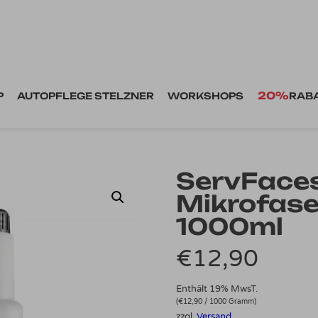
20%
P
AUTOPFLEGE STELZNER
WORKSHOPS
RAB
ServFaces
Mikrofas
1000ml
€
12,90
Enthält 19% MwsT.
(
€
12,90
/ 1000 Gramm)
zzgl.
Versand