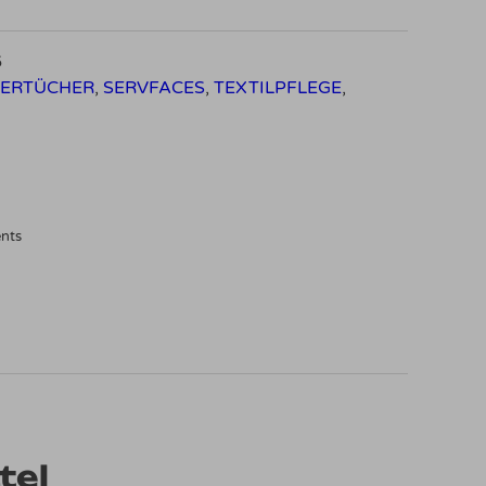
6
SERTÜCHER
,
SERVFACES
,
TEXTILPFLEGE
,
ents
tel