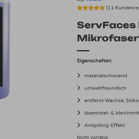
(
11
Kundenrez
Bewertet mit
11
5.00
von 5,
ServFaces 
basierend
auf
Mikrofaser
Kundenbewertungen
Eigenschaften:
materialschonend
umweltfreundlich
entfernt Wachse, Silik
lösemittel- & bleichmitt
Antipilling-Effekt
Nicht vorrätig