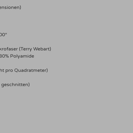
nsionen)
00“
krofaser (Terry Webart)
 30% Polyamide
ht pro Quadratmeter)
 geschnitten)