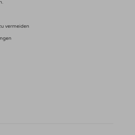
n.
zu vermeiden
ängen