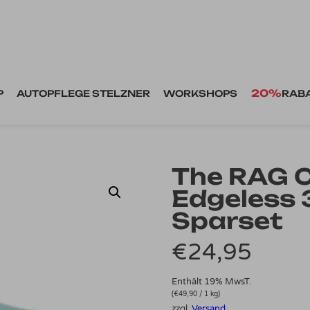
20%
P
AUTOPFLEGE STELZNER
WORKSHOPS
RAB
The RAG 
Edgeless 
Sparset
€
24,95
Enthält 19% MwsT.
(
€
49,90
/ 1 kg)
zzgl.
Versand