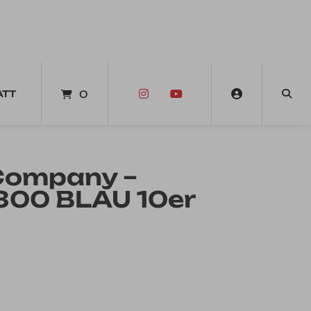
ATT
0
Company –
300 BLAU 10er