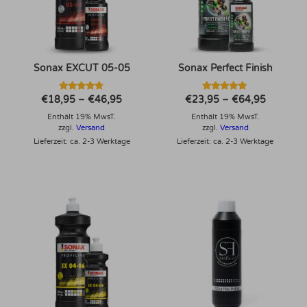
Sonax EXCUT 05-05
Sonax Perfect Finish
Bewertet
Bewertet mit
Preisspanne:
Preisspa
€
18,95
–
€
46,95
€
23,95
–
€
64,95
mit
5.00
€18,95
€23,95
4.63
von 5
Enthält 19% MwsT.
bis
Enthält 19% MwsT.
bis
von 5
€46,95
€64,95
zzgl.
Versand
zzgl.
Versand
Lieferzeit: ca. 2-3 Werktage
Lieferzeit: ca. 2-3 Werktage
Dieses Produkt weist mehrere Varianten auf. Die Optionen können auf der Produktseite gewählt werden
Dieses Produkt weist mehrere Varianten auf. Die Optionen können auf der Produktseite gewählt werden