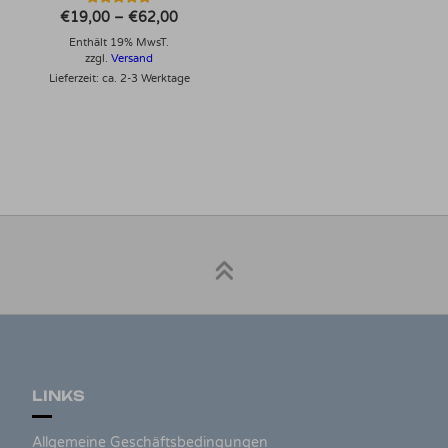
Bewertet mit
Preisspanne:
€
19,00
–
€
62,00
5.00
€19,00
von 5
Enthält 19% MwsT.
bis
€62,00
zzgl.
Versand
Lieferzeit: ca. 2-3 Werktage
LINKS
Allgemeine Geschäftsbedingungen