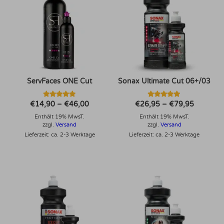
ServFaces ONE Cut
Sonax Ultimate Cut 06+/03
Bewertet mit
Bewertet mit
Preisspanne:
Preisspa
€
14,90
–
€
46,00
€
26,95
–
€
79,95
5.00
5.00
€14,90
€26,95
von 5
von 5
Enthält 19% MwsT.
bis
Enthält 19% MwsT.
bis
€46,00
€79,95
zzgl.
Versand
zzgl.
Versand
Lieferzeit: ca. 2-3 Werktage
Lieferzeit: ca. 2-3 Werktage
Dieses Produkt weist mehrere Varianten auf. Die Optionen können auf der Produktseite gewählt werden
Dieses Produkt weist mehrere Varianten auf. Die Optionen können auf der Produktseite gewählt werden