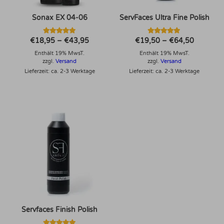
Sonax EX 04-06
ServFaces Ultra Fine Polish
Bewertet mit
Bewertet mit
Preisspanne:
Preisspa
€
18,95
–
€
43,95
€
19,50
–
€
64,50
4.93
5.00
€18,95
€19,50
von 5
von 5
Enthält 19% MwsT.
bis
Enthält 19% MwsT.
bis
€43,95
€64,50
zzgl.
Versand
zzgl.
Versand
Lieferzeit: ca. 2-3 Werktage
Lieferzeit: ca. 2-3 Werktage
Dieses Produkt weist mehrere Varianten auf. Die Optionen können auf der Produktseite gewählt werden
Servfaces Finish Polish