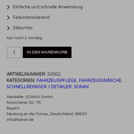
Einfache und schnelle Anwendung
Farbintensivierend
Silikonfrei
Nur noch 2 vorrätig
Sonax
IN DEN WARENKORB
Speed
Protect
1000ml
ARTIKELNUMMER:
SX002
Menge
KATEGORIEN:
FAHRZEUGPFLEGE
,
FAHRZEUGWÄSCHE
,
SCHNELLREINIGER / DETAILER
,
SONAX
Hersteller:
SONAX GmbH
Münchener Str. 75
Bayern
Neuburg an der Donau, Deutschland, 86633
info@sonax.de