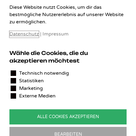
Diese Website nutzt Cookies, um dir das
bestmögliche Nutzererlebnis auf unserer Website
zu ermöglichen.
Datenschutz
|
Impressum
Wähle die Cookies, die du
akzeptieren möchtest
KONTAKT
Technisch notwendig
Benedikt Stelzner
Statistiken
Autopflege Stelzner
Kohlgraben 2b
Marketing
97799 Zeitlofs
Externe Medien
Deutschland
Tel.:
09746-9308051
ALLE COOKIES AKZEPTIEREN
E-Mail:
service@detailingverliebt.de
BEARBEITEN