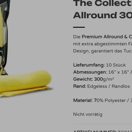
The Collec
Allround 3
Die
Premium Allround & C
mit extra abgestimmten F
Design, garantiert das Tuc
Lieferumfang:
10 Stück
Abmessungen:
16” x 16” 
Gewicht: 300
g/m²
Rand:
Edgeless / Randlos
Material: 7
0% Polyester /
Nicht vorrätig