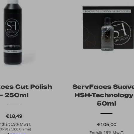
ces Cut Polish
ServFaces Suave
– 250ml
HSH-Technology
50ml
€
18,49
€
105,00
nthält 19% MwsT.
36,98
/ 1000 Gramm)
Enthält 19% MwsT.