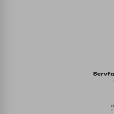
Servfa
E
(
€