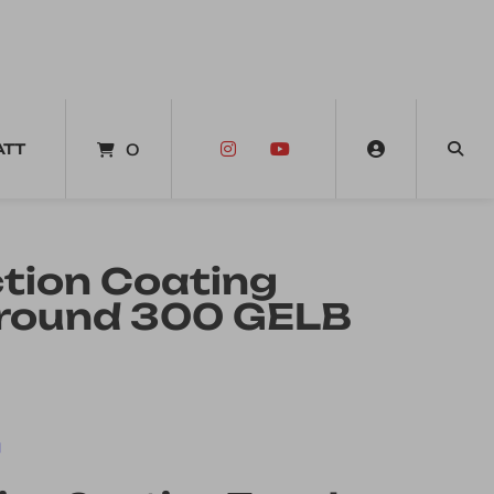
ATT
0
ction Coating
lround 300 GELB
d