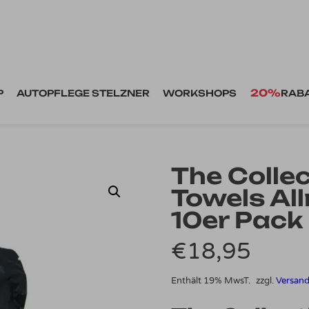
20%
P
AUTOPFLEGE STELZNER
WORKSHOPS
RAB
The Colle
Towels Al
10er Pack
€
18,95
Enthält 19% MwsT.
zzgl.
Versan